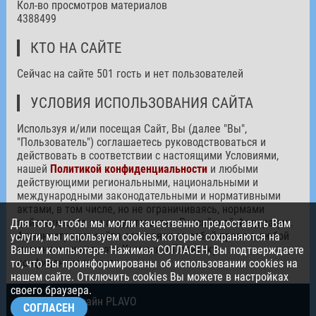
Кол-во просмотров материалов
4388499
КТО НА САЙТЕ
Сейчас на сайте 501 гость и нет пользователей
УСЛОВИЯ ИСПОЛЬЗОВАНИЯ САЙТА
Используя и/или посещая Сайт, Вы (далее "Вы",
"Пользователь") соглашаетесь руководствоваться и
действовать в соответствии с настоящими Условиями,
нашей
Политикой конфиденциальности
и любыми
действующими региональными, национальными и
международными законодательными и нормативными
актами, в том числе, но не ограничиваясь, нормами
действующего законодательства Российской Федерации.
Для того, чтобы мы могли качественно предоставить Вам
Администрация сайта оставляет за собой право в любой
услуги, мы используем cookies, которые сохраняются на
момент изменять эти Условия и Политику
Вашем компьютере. Нажимая СОГЛАСЕН, Вы подтверждаете
конфиденциальности.
то, что Вы проинформированы об использовании cookies на
нашем сайте. Отключить cookies Вы можете в настройках
своего браузера.
© 2026. Дизайн PLAVO
СОГЛАСЕН