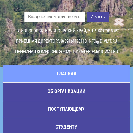
Искать
Г. ДИВНОГОРСК, КРАСНОЯРСКИЙ КРАЙ, УЛ. ЧКАЛОВА 59
ПРИЕМНАЯ ДИРЕКТОРА 8(391)4433110
INFO@DIVMT.RU
ПРИЕМНАЯ КОМИССИЯ 8(902)9104459
PRIEM@DIVMT.RU
ГЛАВНАЯ
ОБ ОРГАНИЗАЦИИ
ПОСТУПАЮЩЕМУ
СТУДЕНТУ