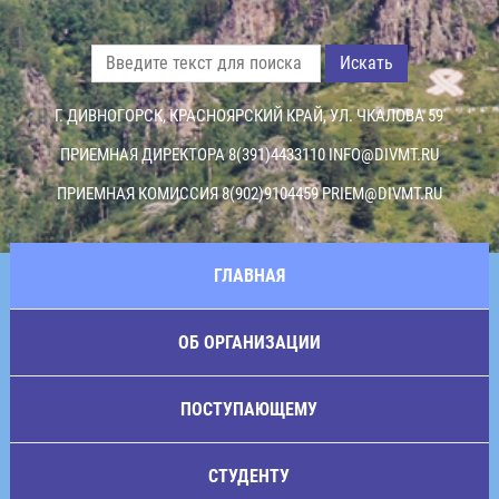
Искать
Г. ДИВНОГОРСК, КРАСНОЯРСКИЙ КРАЙ, УЛ. ЧКАЛОВА 59
ПРИЕМНАЯ ДИРЕКТОРА 8(391)4433110
INFO@DIVMT.RU
ПРИЕМНАЯ КОМИССИЯ 8(902)9104459
PRIEM@DIVMT.RU
ГЛАВНАЯ
ОБ ОРГАНИЗАЦИИ
ПОСТУПАЮЩЕМУ
СТУДЕНТУ