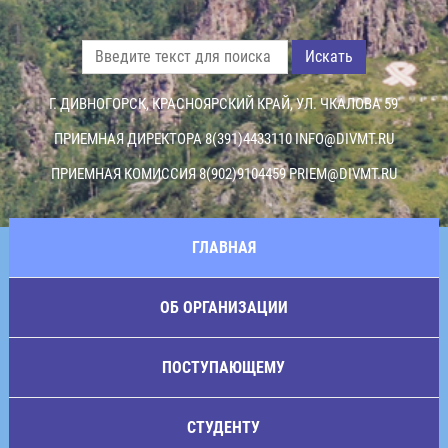
Искать
Г. ДИВНОГОРСК, КРАСНОЯРСКИЙ КРАЙ, УЛ. ЧКАЛОВА 59
ПРИЕМНАЯ ДИРЕКТОРА 8(391)4433110
INFO@DIVMT.RU
ПРИЕМНАЯ КОМИССИЯ 8(902)9104459
PRIEM@DIVMT.RU
ГЛАВНАЯ
ОБ ОРГАНИЗАЦИИ
ПОСТУПАЮЩЕМУ
СТУДЕНТУ