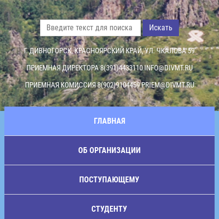
Искать
Г. ДИВНОГОРСК, КРАСНОЯРСКИЙ КРАЙ, УЛ. ЧКАЛОВА 59
ПРИЕМНАЯ ДИРЕКТОРА 8(391)4433110
INFO@DIVMT.RU
ПРИЕМНАЯ КОМИССИЯ 8(902)9104459
PRIEM@DIVMT.RU
ГЛАВНАЯ
ОБ ОРГАНИЗАЦИИ
ПОСТУПАЮЩЕМУ
СТУДЕНТУ