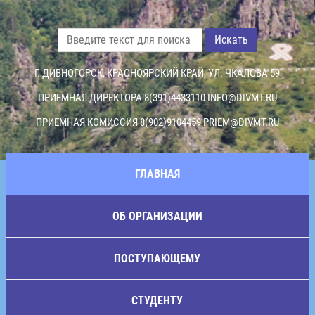
Искать
Г. ДИВНОГОРСК, КРАСНОЯРСКИЙ КРАЙ, УЛ. ЧКАЛОВА 59
ПРИЕМНАЯ ДИРЕКТОРА 8(391)4433110
INFO@DIVMT.RU
ПРИЕМНАЯ КОМИССИЯ 8(902)9104459
PRIEM@DIVMT.RU
ГЛАВНАЯ
ОБ ОРГАНИЗАЦИИ
ПОСТУПАЮЩЕМУ
СТУДЕНТУ