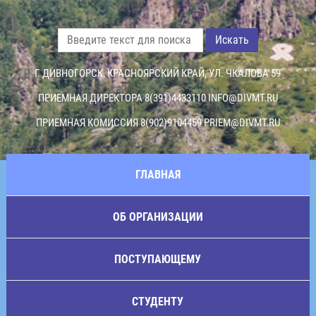
Искать
Г. ДИВНОГОРСК, КРАСНОЯРСКИЙ КРАЙ, УЛ. ЧКАЛОВА 59
ПРИЕМНАЯ ДИРЕКТОРА 8(391)4433110
INFO@DIVMT.RU
ПРИЕМНАЯ КОМИССИЯ 8(902)9104459
PRIEM@DIVMT.RU
ГЛАВНАЯ
ОБ ОРГАНИЗАЦИИ
ПОСТУПАЮЩЕМУ
СТУДЕНТУ