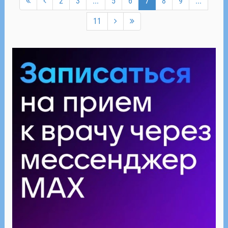
2
3
...
5
6
7
8
9
...
11