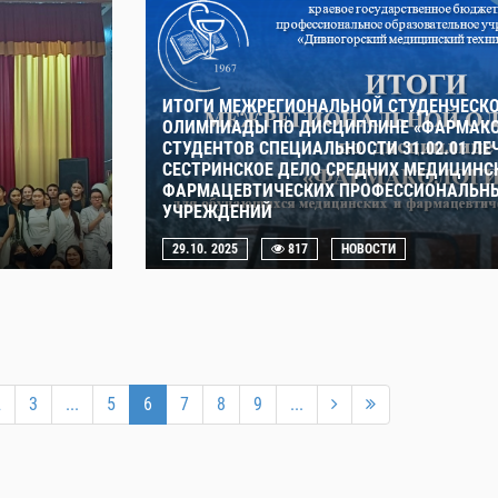
ИТОГИ МЕЖРЕГИОНАЛЬНОЙ СТУДЕНЧЕСК
ОЛИМПИАДЫ ПО ДИСЦИПЛИНЕ «ФАРМАКО
СТУДЕНТОВ СПЕЦИАЛЬНОСТИ 31.02.01 ЛЕЧ
СЕСТРИНСКОЕ ДЕЛО СРЕДНИХ МЕДИЦИНС
ФАРМАЦЕВТИЧЕСКИХ ПРОФЕССИОНАЛЬНЫ
УЧРЕЖДЕНИЙ
29.10. 2025
817
НОВОСТИ
2
3
...
5
6
7
8
9
...