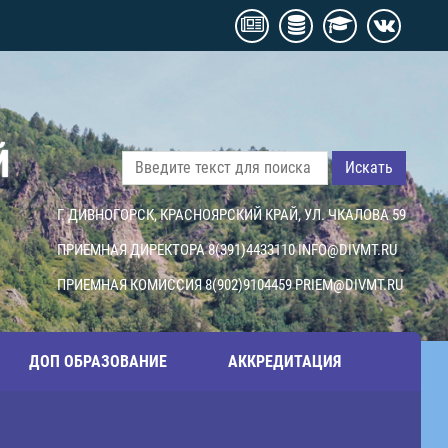
Й
Искать
Г. ДИВНОГОРСК, КРАСНОЯРСКИЙ КРАЙ, УЛ. ЧКАЛОВА 59
ПРИЕМНАЯ ДИРЕКТОРА 8(391)4433110
INFO@DIVMT.RU
ПРИЕМНАЯ КОМИССИЯ 8(902)9104459
PRIEM@DIVMT.RU
ДОП ОБРАЗОВАНИЕ
АККРЕДИТАЦИЯ