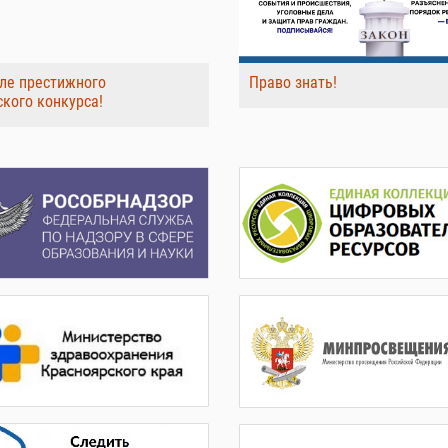
ле престижного
Право знать!
ского конкурса!