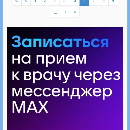
1
2
3
...
5
6
7
8
9
...