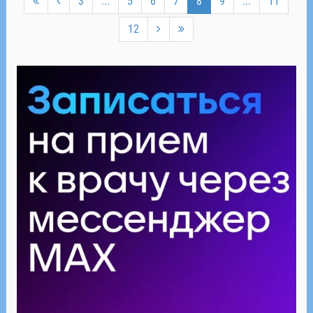
3
...
5
6
7
8
9
...
11
12