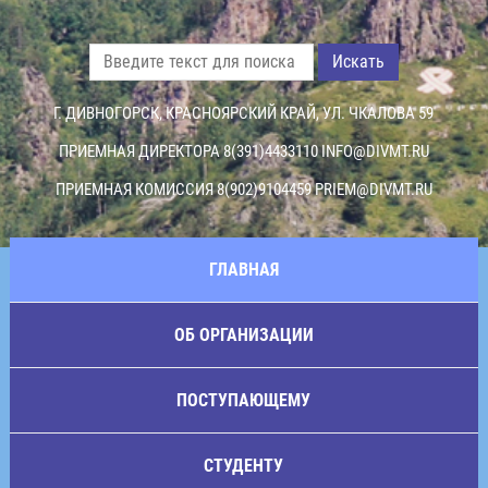
Искать
Г. ДИВНОГОРСК, КРАСНОЯРСКИЙ КРАЙ, УЛ. ЧКАЛОВА 59
ПРИЕМНАЯ ДИРЕКТОРА 8(391)4433110
INFO@DIVMT.RU
ПРИЕМНАЯ КОМИССИЯ 8(902)9104459
PRIEM@DIVMT.RU
ГЛАВНАЯ
ОБ ОРГАНИЗАЦИИ
ПОСТУПАЮЩЕМУ
СТУДЕНТУ