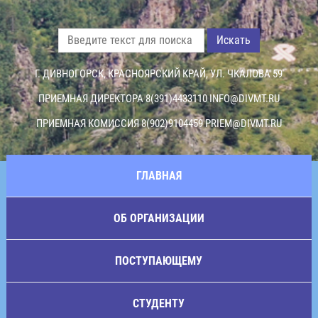
Искать
Г. ДИВНОГОРСК, КРАСНОЯРСКИЙ КРАЙ, УЛ. ЧКАЛОВА 59
ПРИЕМНАЯ ДИРЕКТОРА 8(391)4433110
INFO@DIVMT.RU
ПРИЕМНАЯ КОМИССИЯ 8(902)9104459
PRIEM@DIVMT.RU
ГЛАВНАЯ
ОБ ОРГАНИЗАЦИИ
ПОСТУПАЮЩЕМУ
СТУДЕНТУ