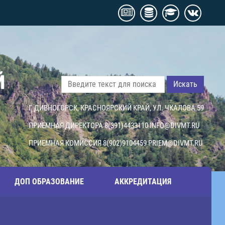
Й
Искать
Г. ДИВНОГОРСК, КРАСНОЯРСКИЙ КРАЙ, УЛ. ЧКАЛОВА 59
ПРИЕМНАЯ ДИРЕКТОРА 8(391)4433110
INFO@DIVMT.RU
ПРИЕМНАЯ КОМИССИЯ 8(902)9104459
PRIEM@DIVMT.RU
ДОП ОБРАЗОВАНИЕ
АККРЕДИТАЦИЯ