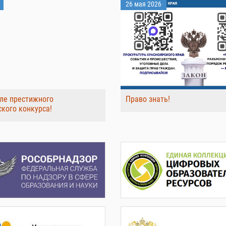
26 мая 2026
ле престижного
Право знать!
ского конкурса!