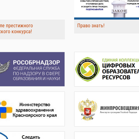
ле престижного
Право знать!
ского конкурса!