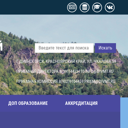
Й
Искать
Г. ДИВНОГОРСК, КРАСНОЯРСКИЙ КРАЙ, УЛ. ЧКАЛОВА 59
ПРИЕМНАЯ ДИРЕКТОРА 8(391)4433110
INFO@DIVMT.RU
ПРИЕМНАЯ КОМИССИЯ 8(902)9104459
PRIEM@DIVMT.RU
ДОП ОБРАЗОВАНИЕ
АККРЕДИТАЦИЯ