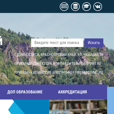
Й
Искать
Г. ДИВНОГОРСК, КРАСНОЯРСКИЙ КРАЙ, УЛ. ЧКАЛОВА 59
ПРИЕМНАЯ ДИРЕКТОРА 8(391)4433110
INFO@DIVMT.RU
ПРИЕМНАЯ КОМИССИЯ 8(902)9104459
PRIEM@DIVMT.RU
ДОП ОБРАЗОВАНИЕ
АККРЕДИТАЦИЯ