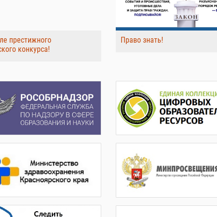
ле престижного
Право знать!
ского конкурса!