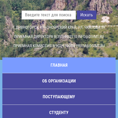
Искать
Г. ДИВНОГОРСК, КРАСНОЯРСКИЙ КРАЙ, УЛ. ЧКАЛОВА 59
ПРИЕМНАЯ ДИРЕКТОРА 8(391)4433110
INFO@DIVMT.RU
ПРИЕМНАЯ КОМИССИЯ 8(902)9104459
PRIEM@DIVMT.RU
ГЛАВНАЯ
ОБ ОРГАНИЗАЦИИ
ПОСТУПАЮЩЕМУ
СТУДЕНТУ