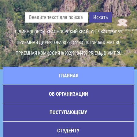
Искать
Г. ДИВНОГОРСК, КРАСНОЯРСКИЙ КРАЙ, УЛ. ЧКАЛОВА 59
ПРИЕМНАЯ ДИРЕКТОРА 8(391)4433110
INFO@DIVMT.RU
ПРИЕМНАЯ КОМИССИЯ 8(902)9104459
PRIEM@DIVMT.RU
ГЛАВНАЯ
ОБ ОРГАНИЗАЦИИ
ПОСТУПАЮЩЕМУ
СТУДЕНТУ