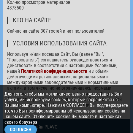
Кол-во просмотров материалов
4378500
КТО НА САЙТЕ
Сейчас на сайте 307 гостей и нет пользователей
УСЛОВИЯ ИСПОЛЬЗОВАНИЯ САЙТА
Используя и/или посещая Сайт, Вы (далее "Вы",
"Пользователь") соглашаетесь руководствоваться и
действовать в соответствии с настоящими Условиями,
нашей
Политикой конфиденциальности
и любыми
действующими региональными, национальными и
международными законодательными и нормативными
актами, в том числе, но не ограничиваясь, нормами
действующего законодательства Российской Федерации.
Для того, чтобы мы могли качественно предоставить Вам
Администрация сайта оставляет за собой право в любой
услуги, мы используем cookies, которые сохраняются на
момент изменять эти Условия и Политику
Вашем компьютере. Нажимая СОГЛАСЕН, Вы подтверждаете
конфиденциальности.
то, что Вы проинформированы об использовании cookies на
нашем сайте. Отключить cookies Вы можете в настройках
своего браузера.
© 2026. Дизайн PLAVO
СОГЛАСЕН