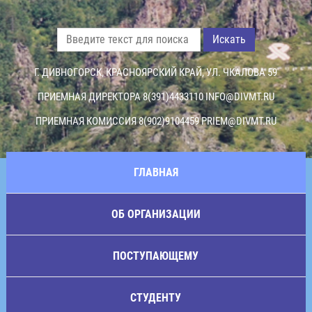
Искать
Г. ДИВНОГОРСК, КРАСНОЯРСКИЙ КРАЙ, УЛ. ЧКАЛОВА 59
ПРИЕМНАЯ ДИРЕКТОРА 8(391)4433110
INFO@DIVMT.RU
ПРИЕМНАЯ КОМИССИЯ 8(902)9104459
PRIEM@DIVMT.RU
ГЛАВНАЯ
ОБ ОРГАНИЗАЦИИ
ПОСТУПАЮЩЕМУ
СТУДЕНТУ