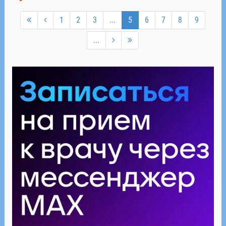
1
2
3
...
5
6
7
8
9
...