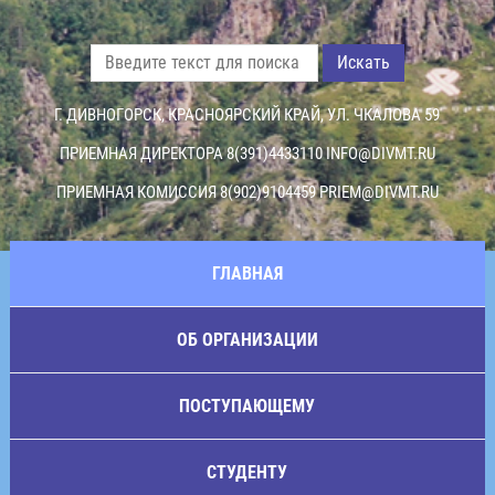
Искать
Г. ДИВНОГОРСК, КРАСНОЯРСКИЙ КРАЙ, УЛ. ЧКАЛОВА 59
ПРИЕМНАЯ ДИРЕКТОРА 8(391)4433110
INFO@DIVMT.RU
ПРИЕМНАЯ КОМИССИЯ 8(902)9104459
PRIEM@DIVMT.RU
ГЛАВНАЯ
ОБ ОРГАНИЗАЦИИ
ПОСТУПАЮЩЕМУ
СТУДЕНТУ