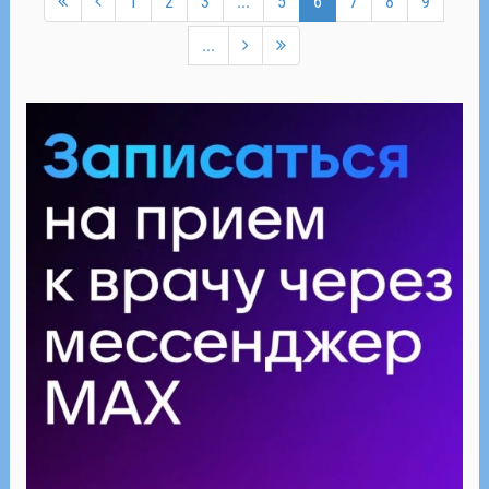
1
2
3
...
5
6
7
8
9
...