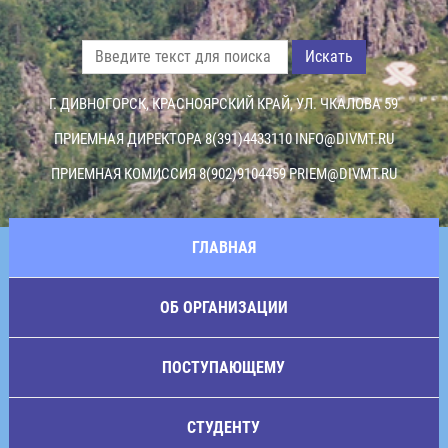
Искать
Г. ДИВНОГОРСК, КРАСНОЯРСКИЙ КРАЙ, УЛ. ЧКАЛОВА 59
ПРИЕМНАЯ ДИРЕКТОРА 8(391)4433110
INFO@DIVMT.RU
ПРИЕМНАЯ КОМИССИЯ 8(902)9104459
PRIEM@DIVMT.RU
ГЛАВНАЯ
ОБ ОРГАНИЗАЦИИ
ПОСТУПАЮЩЕМУ
СТУДЕНТУ