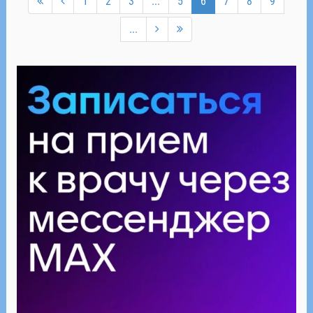
1
2
3
...
5
6
7
8
9
...