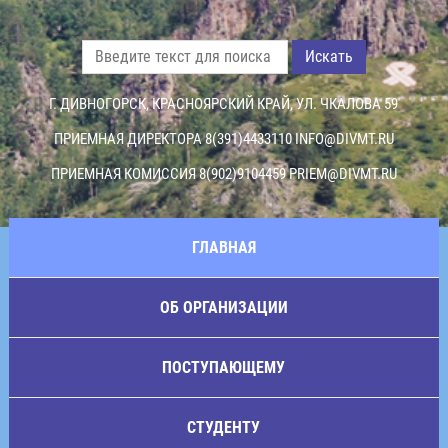
Искать
Г. ДИВНОГОРСК, КРАСНОЯРСКИЙ КРАЙ, УЛ. ЧКАЛОВА 59
ПРИЕМНАЯ ДИРЕКТОРА 8(391)4433110
INFO@DIVMT.RU
ПРИЕМНАЯ КОМИССИЯ 8(902)9104459
PRIEM@DIVMT.RU
ГЛАВНАЯ
ОБ ОРГАНИЗАЦИИ
ПОСТУПАЮЩЕМУ
СТУДЕНТУ