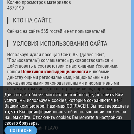
Кол-во просмотров материалов
4379199
КТО НА САЙТЕ
Сейчас на сайте 565 гостей и нет пользователей
УСЛОВИЯ ИСПОЛЬЗОВАНИЯ САЙТА
Используя и/или посещая Сайт, Вы (далее "Вы",
"Пользователь") соглашаетесь руководствоваться и
действовать в соответствии с настоящими Условиями,
нашей
Политикой конфиденциальности
и любыми
действующими региональными, национальными и
международными законодательными и нормативными
актами, в том числе, но не ограничиваясь, нормами
действующего законодательства Российской Федерации.
Для того, чтобы мы могли качественно предоставить Вам
Администрация сайта оставляет за собой право в любой
услуги, мы используем cookies, которые сохраняются на
момент изменять эти Условия и Политику
Вашем компьютере. Нажимая СОГЛАСЕН, Вы подтверждаете
конфиденциальности.
то, что Вы проинформированы об использовании cookies на
нашем сайте. Отключить cookies Вы можете в настройках
своего браузера.
© 2026. Дизайн PLAVO
СОГЛАСЕН