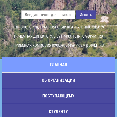
Искать
Г. ДИВНОГОРСК, КРАСНОЯРСКИЙ КРАЙ, УЛ. ЧКАЛОВА 59
ПРИЕМНАЯ ДИРЕКТОРА 8(391)4433110
INFO@DIVMT.RU
ПРИЕМНАЯ КОМИССИЯ 8(902)9104459
PRIEM@DIVMT.RU
ГЛАВНАЯ
ОБ ОРГАНИЗАЦИИ
ПОСТУПАЮЩЕМУ
СТУДЕНТУ