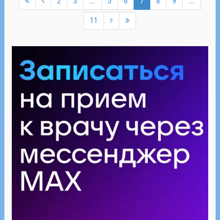
2
3
...
5
6
7
8
9
...
11