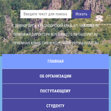
Искать
Г. ДИВНОГОРСК, КРАСНОЯРСКИЙ КРАЙ, УЛ. ЧКАЛОВА 59
ПРИЕМНАЯ ДИРЕКТОРА 8(391)4433110
INFO@DIVMT.RU
ПРИЕМНАЯ КОМИССИЯ 8(902)9104459
PRIEM@DIVMT.RU
ГЛАВНАЯ
ОБ ОРГАНИЗАЦИИ
ПОСТУПАЮЩЕМУ
СТУДЕНТУ