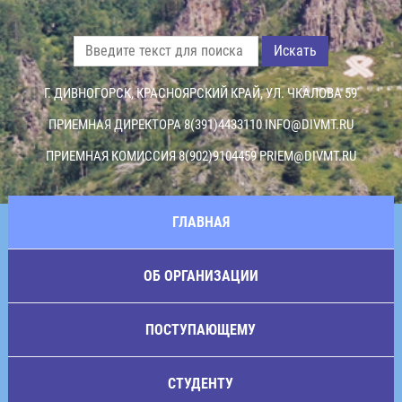
Искать
Г. ДИВНОГОРСК, КРАСНОЯРСКИЙ КРАЙ, УЛ. ЧКАЛОВА 59
ПРИЕМНАЯ ДИРЕКТОРА 8(391)4433110
INFO@DIVMT.RU
ПРИЕМНАЯ КОМИССИЯ 8(902)9104459
PRIEM@DIVMT.RU
ГЛАВНАЯ
ОБ ОРГАНИЗАЦИИ
ПОСТУПАЮЩЕМУ
СТУДЕНТУ