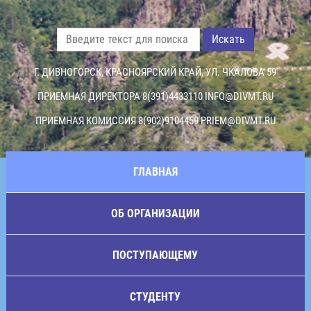
Искать
Г. ДИВНОГОРСК, КРАСНОЯРСКИЙ КРАЙ, УЛ. ЧКАЛОВА 59
ПРИЕМНАЯ ДИРЕКТОРА 8(391)4433110
INFO@DIVMT.RU
ПРИЕМНАЯ КОМИССИЯ 8(902)9104459
PRIEM@DIVMT.RU
ГЛАВНАЯ
ОБ ОРГАНИЗАЦИИ
ПОСТУПАЮЩЕМУ
СТУДЕНТУ