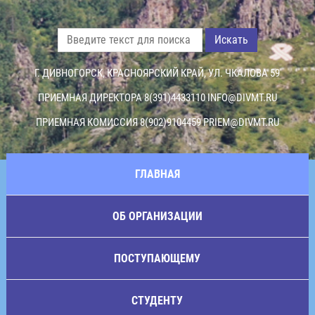
Искать
Г. ДИВНОГОРСК, КРАСНОЯРСКИЙ КРАЙ, УЛ. ЧКАЛОВА 59
ПРИЕМНАЯ ДИРЕКТОРА 8(391)4433110
INFO@DIVMT.RU
ПРИЕМНАЯ КОМИССИЯ 8(902)9104459
PRIEM@DIVMT.RU
ГЛАВНАЯ
ОБ ОРГАНИЗАЦИИ
ПОСТУПАЮЩЕМУ
СТУДЕНТУ