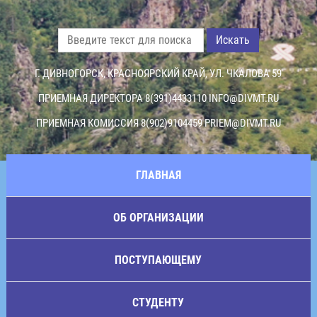
Искать
Г. ДИВНОГОРСК, КРАСНОЯРСКИЙ КРАЙ, УЛ. ЧКАЛОВА 59
ПРИЕМНАЯ ДИРЕКТОРА 8(391)4433110
INFO@DIVMT.RU
ПРИЕМНАЯ КОМИССИЯ 8(902)9104459
PRIEM@DIVMT.RU
ГЛАВНАЯ
ОБ ОРГАНИЗАЦИИ
ПОСТУПАЮЩЕМУ
СТУДЕНТУ