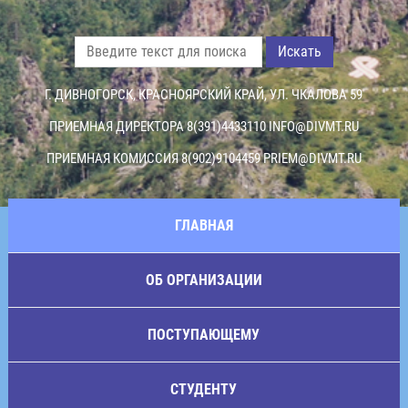
Искать
Г. ДИВНОГОРСК, КРАСНОЯРСКИЙ КРАЙ, УЛ. ЧКАЛОВА 59
ПРИЕМНАЯ ДИРЕКТОРА 8(391)4433110
INFO@DIVMT.RU
ПРИЕМНАЯ КОМИССИЯ 8(902)9104459
PRIEM@DIVMT.RU
ГЛАВНАЯ
ОБ ОРГАНИЗАЦИИ
ПОСТУПАЮЩЕМУ
СТУДЕНТУ