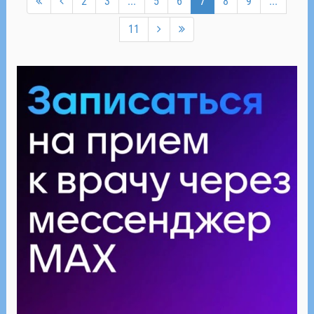
2
3
...
5
6
7
8
9
...
11