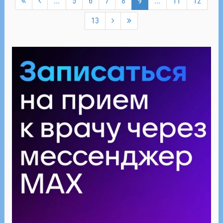
...
5
6
7
8
9
...
11
12
13