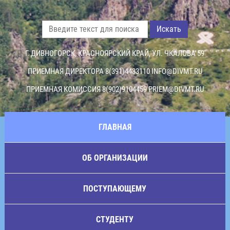
Искать
Г. ДИВНОГОРСК, КРАСНОЯРСКИЙ КРАЙ, УЛ. ЧКАЛОВА 59
ПРИЕМНАЯ ДИРЕКТОРА 8(391)4433110
INFO@DIVMT.RU
ПРИЕМНАЯ КОМИССИЯ 8(902)9104459
PRIEM@DIVMT.RU
ГЛАВНАЯ
ОБ ОРГАНИЗАЦИИ
ПОСТУПАЮЩЕМУ
СТУДЕНТУ