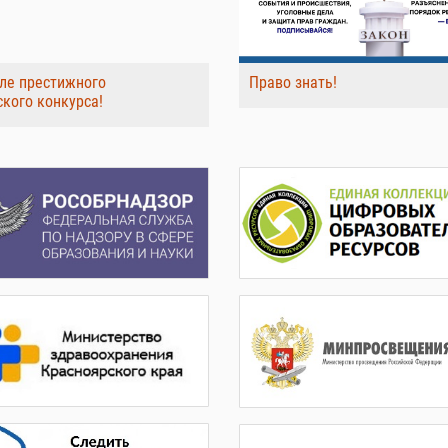
ле престижного
Право знать!
ского конкурса!