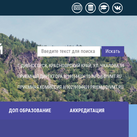
Й
Искать
Г. ДИВНОГОРСК, КРАСНОЯРСКИЙ КРАЙ, УЛ. ЧКАЛОВА 59
ПРИЕМНАЯ ДИРЕКТОРА 8(391)4433110
INFO@DIVMT.RU
ПРИЕМНАЯ КОМИССИЯ 8(902)9104459
PRIEM@DIVMT.RU
ДОП ОБРАЗОВАНИЕ
АККРЕДИТАЦИЯ