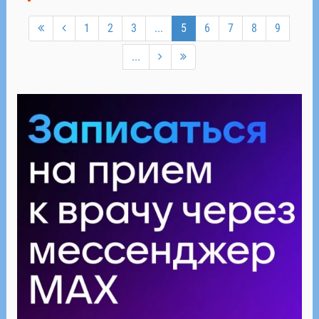
1
2
3
...
5
6
7
8
9
...