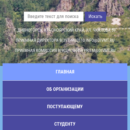
Искать
Г. ДИВНОГОРСК, КРАСНОЯРСКИЙ КРАЙ, УЛ. ЧКАЛОВА 59
ПРИЕМНАЯ ДИРЕКТОРА 8(391)4433110
INFO@DIVMT.RU
ПРИЕМНАЯ КОМИССИЯ 8(902)9104459
PRIEM@DIVMT.RU
ГЛАВНАЯ
ОБ ОРГАНИЗАЦИИ
ПОСТУПАЮЩЕМУ
СТУДЕНТУ