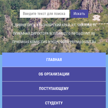
Искать
Г. ДИВНОГОРСК, КРАСНОЯРСКИЙ КРАЙ, УЛ. ЧКАЛОВА 59
ПРИЕМНАЯ ДИРЕКТОРА 8(391)4433110
INFO@DIVMT.RU
ПРИЕМНАЯ КОМИССИЯ 8(902)9104459
PRIEM@DIVMT.RU
ГЛАВНАЯ
ОБ ОРГАНИЗАЦИИ
ПОСТУПАЮЩЕМУ
СТУДЕНТУ