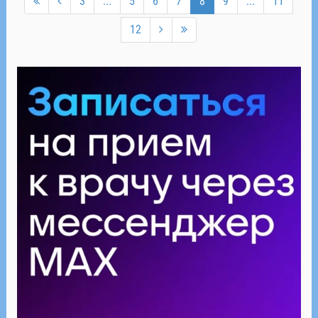
3
...
5
6
7
8
9
...
11
12