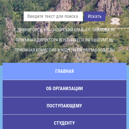
Искать
Г. ДИВНОГОРСК, КРАСНОЯРСКИЙ КРАЙ, УЛ. ЧКАЛОВА 59
ПРИЕМНАЯ ДИРЕКТОРА 8(391)4433110
INFO@DIVMT.RU
ПРИЕМНАЯ КОМИССИЯ 8(902)9104459
PRIEM@DIVMT.RU
ГЛАВНАЯ
ОБ ОРГАНИЗАЦИИ
ПОСТУПАЮЩЕМУ
СТУДЕНТУ