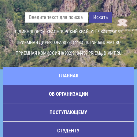
Искать
Г. ДИВНОГОРСК, КРАСНОЯРСКИЙ КРАЙ, УЛ. ЧКАЛОВА 59
ПРИЕМНАЯ ДИРЕКТОРА 8(391)4433110
INFO@DIVMT.RU
ПРИЕМНАЯ КОМИССИЯ 8(902)9104459
PRIEM@DIVMT.RU
ГЛАВНАЯ
ОБ ОРГАНИЗАЦИИ
ПОСТУПАЮЩЕМУ
СТУДЕНТУ