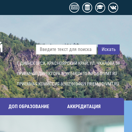
Й
Искать
Г. ДИВНОГОРСК, КРАСНОЯРСКИЙ КРАЙ, УЛ. ЧКАЛОВА 59
ПРИЕМНАЯ ДИРЕКТОРА 8(391)4433110
INFO@DIVMT.RU
ПРИЕМНАЯ КОМИССИЯ 8(902)9104459
PRIEM@DIVMT.RU
ДОП ОБРАЗОВАНИЕ
АККРЕДИТАЦИЯ