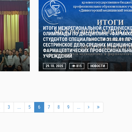
ИТОГИ МЕЖРЕГИОНАЛЬНОЙ СТУДЕНЧЕСК
ОЛИМПИАДЫ ПО ДИСЦИПЛИНЕ «ФАРМАКО
СТУДЕНТОВ СПЕЦИАЛЬНОСТИ 31.02.01 ЛЕЧ
СЕСТРИНСКОЕ ДЕЛО СРЕДНИХ МЕДИЦИНС
ФАРМАЦЕВТИЧЕСКИХ ПРОФЕССИОНАЛЬНЫ
УЧРЕЖДЕНИЙ
29.10. 2025
815
НОВОСТИ
2
3
...
5
6
7
8
9
...