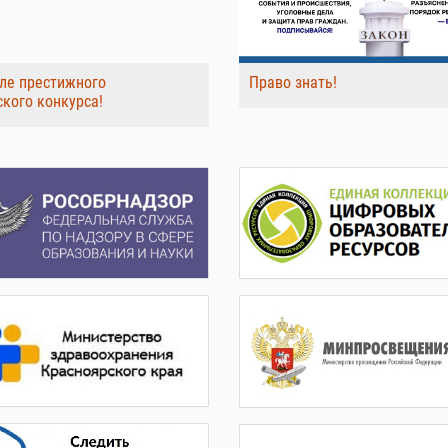
ле престижного
Право знать!
ского конкурса!