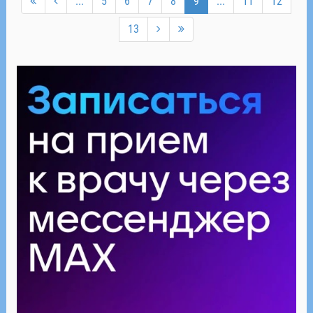
...
5
6
7
8
9
...
11
12
13