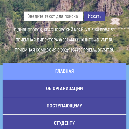
Искать
Г. ДИВНОГОРСК, КРАСНОЯРСКИЙ КРАЙ, УЛ. ЧКАЛОВА 59
ПРИЕМНАЯ ДИРЕКТОРА 8(391)4433110
INFO@DIVMT.RU
ПРИЕМНАЯ КОМИССИЯ 8(902)9104459
PRIEM@DIVMT.RU
ГЛАВНАЯ
ОБ ОРГАНИЗАЦИИ
ПОСТУПАЮЩЕМУ
СТУДЕНТУ