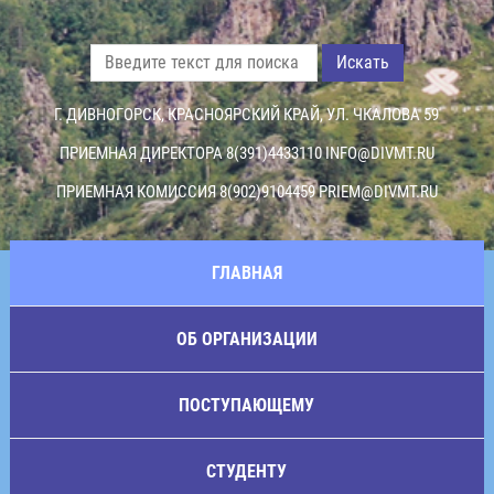
Искать
Г. ДИВНОГОРСК, КРАСНОЯРСКИЙ КРАЙ, УЛ. ЧКАЛОВА 59
ПРИЕМНАЯ ДИРЕКТОРА 8(391)4433110
INFO@DIVMT.RU
ПРИЕМНАЯ КОМИССИЯ 8(902)9104459
PRIEM@DIVMT.RU
ГЛАВНАЯ
ОБ ОРГАНИЗАЦИИ
ПОСТУПАЮЩЕМУ
СТУДЕНТУ