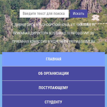
Искать
Г. ДИВНОГОРСК, КРАСНОЯРСКИЙ КРАЙ, УЛ. ЧКАЛОВА 59
ПРИЕМНАЯ ДИРЕКТОРА 8(391)4433110
INFO@DIVMT.RU
ПРИЕМНАЯ КОМИССИЯ 8(902)9104459
PRIEM@DIVMT.RU
ГЛАВНАЯ
ОБ ОРГАНИЗАЦИИ
ПОСТУПАЮЩЕМУ
СТУДЕНТУ