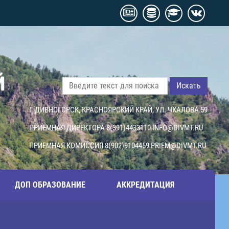
Й
Искать
Г. ДИВНОГОРСК, КРАСНОЯРСКИЙ КРАЙ, УЛ. ЧКАЛОВА 59
ПРИЕМНАЯ ДИРЕКТОРА 8(391)4433110
INFO@DIVMT.RU
ПРИЕМНАЯ КОМИССИЯ 8(902)9104459
PRIEM@DIVMT.RU
ДОП ОБРАЗОВАНИЕ
АККРЕДИТАЦИЯ