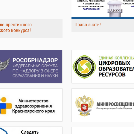
ле престижного
Право знать!
ского конкурса!