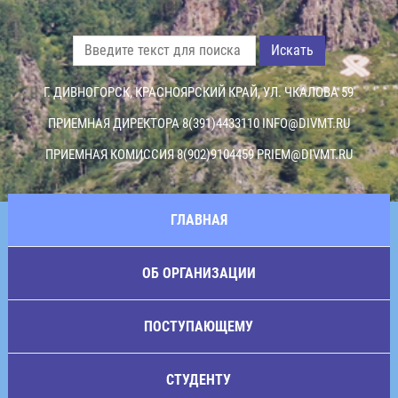
Искать
Г. ДИВНОГОРСК, КРАСНОЯРСКИЙ КРАЙ, УЛ. ЧКАЛОВА 59
ПРИЕМНАЯ ДИРЕКТОРА 8(391)4433110
INFO@DIVMT.RU
ПРИЕМНАЯ КОМИССИЯ 8(902)9104459
PRIEM@DIVMT.RU
ГЛАВНАЯ
ОБ ОРГАНИЗАЦИИ
ПОСТУПАЮЩЕМУ
СТУДЕНТУ