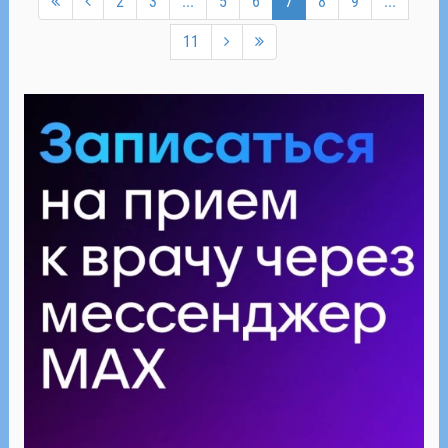
2
3
...
5
6
7
8
9
...
11