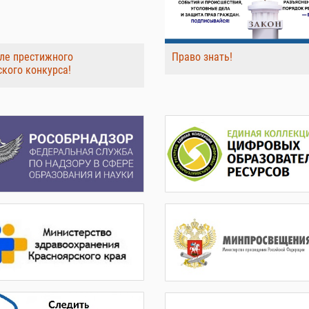
ле престижного
Право знать!
ского конкурса!