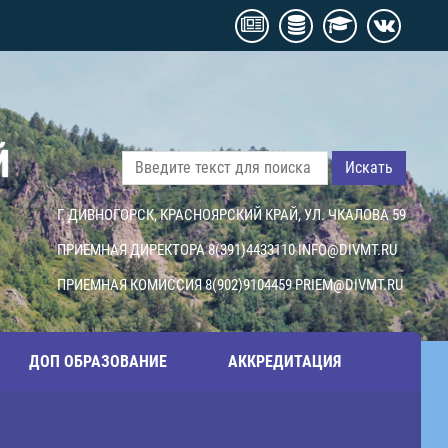
Й
Искать
Г. ДИВНОГОРСК, КРАСНОЯРСКИЙ КРАЙ, УЛ. ЧКАЛОВА 59
ПРИЕМНАЯ ДИРЕКТОРА 8(391)4433110
INFO@DIVMT.RU
ПРИЕМНАЯ КОМИССИЯ 8(902)9104459
PRIEM@DIVMT.RU
ДОП ОБРАЗОВАНИЕ
АККРЕДИТАЦИЯ