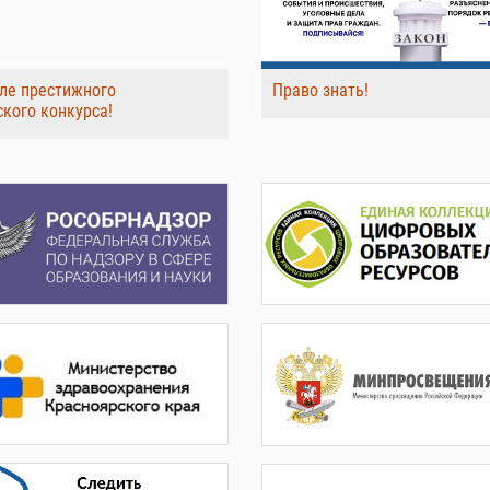
ле престижного
Право знать!
ского конкурса!