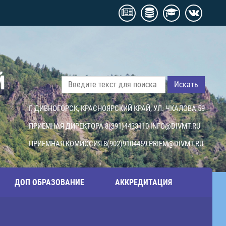
Й
Искать
Г. ДИВНОГОРСК, КРАСНОЯРСКИЙ КРАЙ, УЛ. ЧКАЛОВА 59
ПРИЕМНАЯ ДИРЕКТОРА 8(391)4433110
INFO@DIVMT.RU
ПРИЕМНАЯ КОМИССИЯ 8(902)9104459
PRIEM@DIVMT.RU
ДОП ОБРАЗОВАНИЕ
АККРЕДИТАЦИЯ