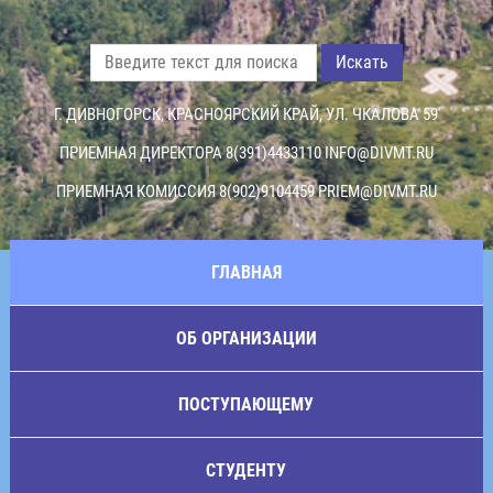
Искать
Г. ДИВНОГОРСК, КРАСНОЯРСКИЙ КРАЙ, УЛ. ЧКАЛОВА 59
ПРИЕМНАЯ ДИРЕКТОРА 8(391)4433110
INFO@DIVMT.RU
ПРИЕМНАЯ КОМИССИЯ 8(902)9104459
PRIEM@DIVMT.RU
ГЛАВНАЯ
ОБ ОРГАНИЗАЦИИ
ПОСТУПАЮЩЕМУ
СТУДЕНТУ