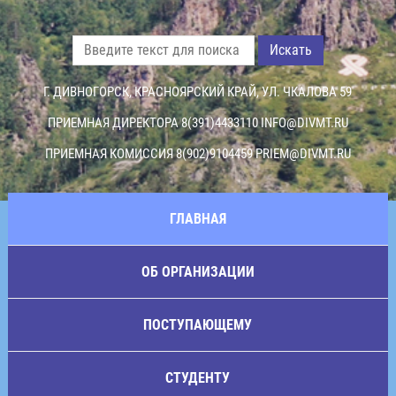
Искать
Г. ДИВНОГОРСК, КРАСНОЯРСКИЙ КРАЙ, УЛ. ЧКАЛОВА 59
ПРИЕМНАЯ ДИРЕКТОРА 8(391)4433110
INFO@DIVMT.RU
ПРИЕМНАЯ КОМИССИЯ 8(902)9104459
PRIEM@DIVMT.RU
ГЛАВНАЯ
ОБ ОРГАНИЗАЦИИ
ПОСТУПАЮЩЕМУ
СТУДЕНТУ