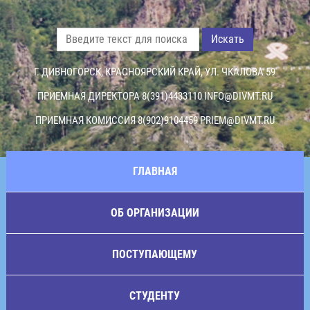
Искать
Г. ДИВНОГОРСК, КРАСНОЯРСКИЙ КРАЙ, УЛ. ЧКАЛОВА 59
ПРИЕМНАЯ ДИРЕКТОРА 8(391)4433110
INFO@DIVMT.RU
ПРИЕМНАЯ КОМИССИЯ 8(902)9104459
PRIEM@DIVMT.RU
ГЛАВНАЯ
ОБ ОРГАНИЗАЦИИ
ПОСТУПАЮЩЕМУ
СТУДЕНТУ