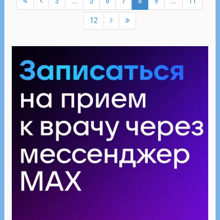
3
...
5
6
7
8
9
...
11
12