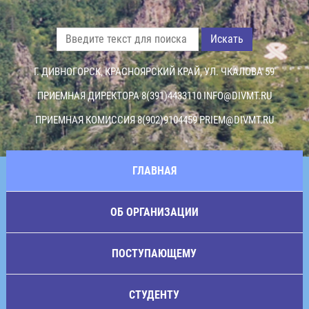
Искать
Г. ДИВНОГОРСК, КРАСНОЯРСКИЙ КРАЙ, УЛ. ЧКАЛОВА 59
ПРИЕМНАЯ ДИРЕКТОРА 8(391)4433110
INFO@DIVMT.RU
ПРИЕМНАЯ КОМИССИЯ 8(902)9104459
PRIEM@DIVMT.RU
ГЛАВНАЯ
ОБ ОРГАНИЗАЦИИ
ПОСТУПАЮЩЕМУ
СТУДЕНТУ