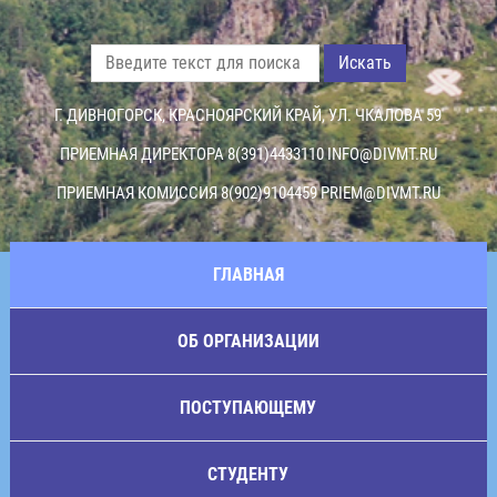
Искать
Г. ДИВНОГОРСК, КРАСНОЯРСКИЙ КРАЙ, УЛ. ЧКАЛОВА 59
ПРИЕМНАЯ ДИРЕКТОРА 8(391)4433110
INFO@DIVMT.RU
ПРИЕМНАЯ КОМИССИЯ 8(902)9104459
PRIEM@DIVMT.RU
ГЛАВНАЯ
ОБ ОРГАНИЗАЦИИ
ПОСТУПАЮЩЕМУ
СТУДЕНТУ