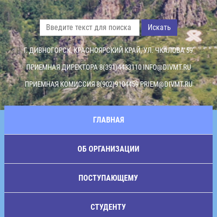
Искать
Г. ДИВНОГОРСК, КРАСНОЯРСКИЙ КРАЙ, УЛ. ЧКАЛОВА 59
ПРИЕМНАЯ ДИРЕКТОРА 8(391)4433110
INFO@DIVMT.RU
ПРИЕМНАЯ КОМИССИЯ 8(902)9104459
PRIEM@DIVMT.RU
ГЛАВНАЯ
ОБ ОРГАНИЗАЦИИ
ПОСТУПАЮЩЕМУ
СТУДЕНТУ