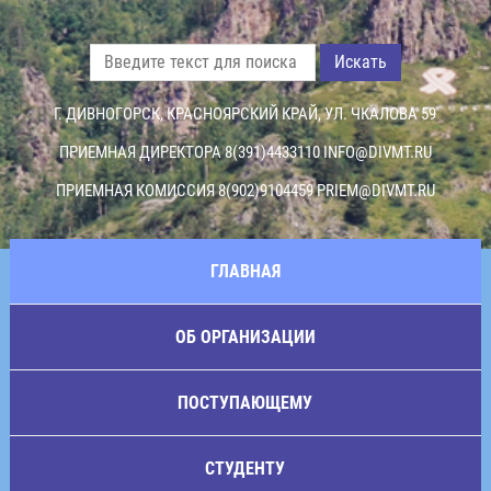
Искать
Г. ДИВНОГОРСК, КРАСНОЯРСКИЙ КРАЙ, УЛ. ЧКАЛОВА 59
ПРИЕМНАЯ ДИРЕКТОРА 8(391)4433110
INFO@DIVMT.RU
ПРИЕМНАЯ КОМИССИЯ 8(902)9104459
PRIEM@DIVMT.RU
ГЛАВНАЯ
ОБ ОРГАНИЗАЦИИ
ПОСТУПАЮЩЕМУ
СТУДЕНТУ