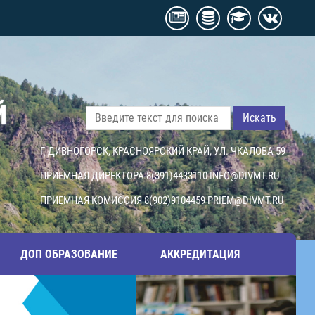
Й
Искать
Г. ДИВНОГОРСК, КРАСНОЯРСКИЙ КРАЙ, УЛ. ЧКАЛОВА 59
ПРИЕМНАЯ ДИРЕКТОРА 8(391)4433110
INFO@DIVMT.RU
ПРИЕМНАЯ КОМИССИЯ 8(902)9104459
PRIEM@DIVMT.RU
ДОП ОБРАЗОВАНИЕ
АККРЕДИТАЦИЯ