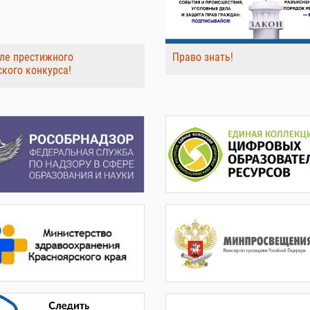
ле престижного
Право знать!
ского конкурса!