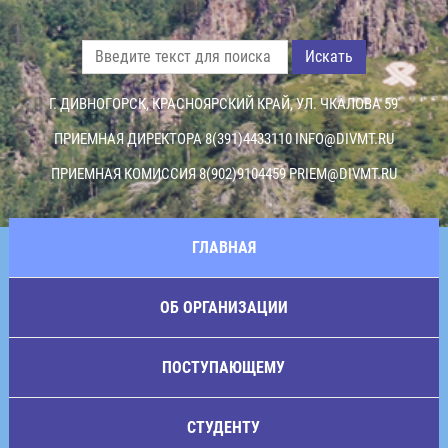
Искать
Г. ДИВНОГОРСК, КРАСНОЯРСКИЙ КРАЙ, УЛ. ЧКАЛОВА 59
ПРИЕМНАЯ ДИРЕКТОРА 8(391)4433110
INFO@DIVMT.RU
ПРИЕМНАЯ КОМИССИЯ 8(902)9104459
PRIEM@DIVMT.RU
ГЛАВНАЯ
ОБ ОРГАНИЗАЦИИ
ПОСТУПАЮЩЕМУ
СТУДЕНТУ