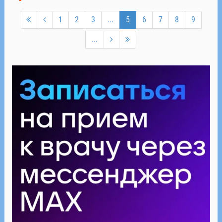
1
2
3
...
5
6
7
8
9
...